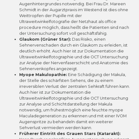
Augenhintergrundes notwendig. Bei Frau Dr. Mareen
Schmidt in der Augarztpraxis im Westend ist dies ohne
Weittropfen der Pupille mit der
Ultraweitwinkelfotografie der Netzhaut als office
procedure möglich, dass heißt die Patienten sind nach
der Untersuchung sofort voll geschäftsfähig.
Glaukom (Grüner Star):
Das Risiko, einen
Sehnervenschaden durch ein Glaukom zu erleiden, ist
deutlich erhöht. Auch hier ist zur Dokumentation die
Ultraweitwinkelfotographie und die OCT Untersuchung
zur Analyse der Nervenfaserschicht und Anatomie des
Sehnervenkopfes angezeigt.
Myope Makulopathie:
Eine Schädigung der Makula,
der Stelle des schärfsten Sehens, die zu einem
irreversiblen Verlust der zentralen Sehkraft führen kann.
Auch hier ist zur Dokumentation die
Ultraweitwinkelfotographie und die OCT Untersuchung
zur Analyse und Schichtdarstellung der Makula
notwendig, um frühestmöglich eine feuchte myope
Maculadegeneration zu erkennen und mit einer IVOM
Augenspritze zu behandeln damit ein weiterer
Sehverlust vermieden werden kann.
Früherer Eintritt des Grauen Stars (Katarakt):