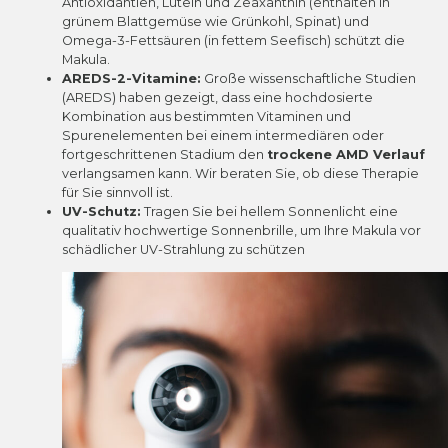
Antioxidantien, Lutein und Zeaxanthin (enthalten in
grünem Blattgemüse wie Grünkohl, Spinat) und
Omega-3-Fettsäuren (in fettem Seefisch) schützt die
Makula.
AREDS-2-Vitamine:
Große wissenschaftliche Studien
(AREDS) haben gezeigt, dass eine hochdosierte
Kombination aus bestimmten Vitaminen und
Spurenelementen bei einem intermediären oder
fortgeschrittenen Stadium den
trockene AMD Verlauf
verlangsamen kann. Wir beraten Sie, ob diese Therapie
für Sie sinnvoll ist.
UV-Schutz:
Tragen Sie bei hellem Sonnenlicht eine
qualitativ hochwertige Sonnenbrille, um Ihre Makula vor
schädlicher UV-Strahlung zu schützen