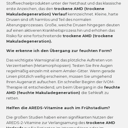
Stoffwechselprodukten unter der Netzhaut und das klassische
erste Anzeichen, das den
trockene AMD (trockene
Makuladegeneration) Verlauf
kennzeichnet. Kleine, harte
Drusen sind oft harmlos und Teil des normalen
Alterungsprozesses. Große, weiche Drusen hingegen deuten
auf einen aktiveren Krankheitsprozess hin und erhöhen das
Risiko für eine fortschreitende
trockene AMD (trockene
Makuladegeneration).
Wie erkenne ich den Übergang zur feuchten Form?
Das wichtigste Warnsignal ist das plötzliche Auftreten von
Verzerrtsehen (Metamorphopsien). Testen Sie Ihre Augen
regelmäßig einzeln mit einem Amsler-Gitter. Wenn gerade
Linien plötzlich wellig erscheinen, müssen Sie umgehend
Ihren Augenarzt aufsuchen. Ein schneller Beginn der IVOM-
Therapie ist entscheidend, um beim Übergang in die
feuchte
AMD (feuchte Makuladegeneration)
die Sehkraft zu
retten.
Helfen die AREDS-Vitamine auch im Frühstadium?
Die großen Studien haben einen signifikanten Nutzen der
AREDS-2-Vitamine zur Verlangsamung des
trockene AMD