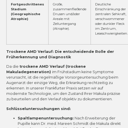
Fortgeschrittenes
Große,
Deutliche
Stadium
zusammenfließende
Einschränkung der
(Geographische
Drusen und/oder
zentralen Sehkraft,
Atrophie)
Areale mit
verschwommener
Zelluntergang
oder dunkler Fleck
(Atrophie).
im Zentrum,
Leseschwierigkeiten.
Trockene AMD Verlauf: Die entscheidende Rolle der
Früherkennung und Diagnostik
Da die
trockene AMD Verlauf (trockene
Makuladegeneration)
im Frühstadium keine Symptome
verursacht, ist die regelmäßige Vorsorgeuntersuchung beim
Augenarzt der einzige Weg, die Erkrankung rechtzeitig zu
erkennen. In unserer Frankfurter Praxis setzen wir auf
modernste Technologie, um den Zustand Ihrer Makula präzise
zu beurteilen und den Verlauf objektiv zu dokumentieren.
Schlüsseluntersuchungen sind:
Spaltlampenuntersuchung:
Nach Erweiterung der
Pupille kann Dr. med. Mareen Schmidt die Makula direkt