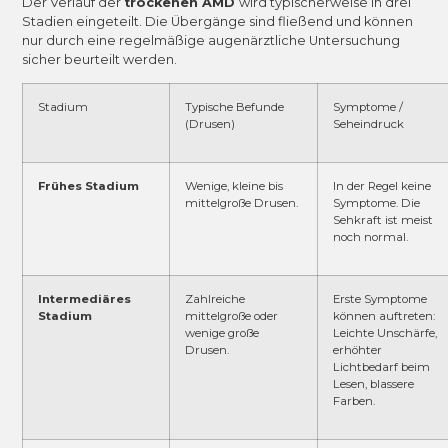
Der Verlauf der
trockenen AMD
wird typischerweise in drei
Stadien eingeteilt. Die Übergänge sind fließend und können
nur durch eine regelmäßige augenärztliche Untersuchung
sicher beurteilt werden.
Stadium
Typische Befunde
Symptome /
(Drusen)
Seheindruck
Frühes Stadium
Wenige, kleine bis
In der Regel keine
mittelgroße Drusen.
Symptome. Die
Sehkraft ist meist
noch normal.
Intermediäres
Zahlreiche
Erste Symptome
Stadium
mittelgroße oder
können auftreten:
wenige große
Leichte Unschärfe,
Drusen.
erhöhter
Lichtbedarf beim
Lesen, blassere
Farben.