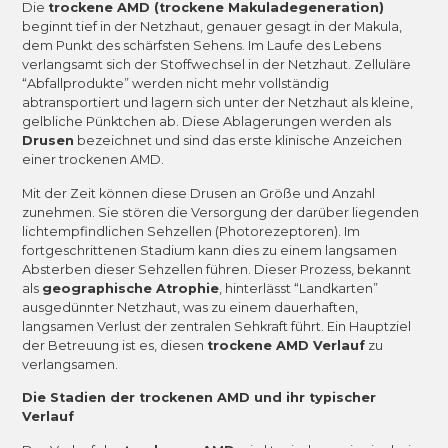
Die
trockene AMD (trockene Makuladegeneration)
beginnt tief in der Netzhaut, genauer gesagt in der Makula,
dem Punkt des schärfsten Sehens. Im Laufe des Lebens
verlangsamt sich der Stoffwechsel in der Netzhaut. Zelluläre
“Abfallprodukte” werden nicht mehr vollständig
abtransportiert und lagern sich unter der Netzhaut als kleine,
gelbliche Pünktchen ab. Diese Ablagerungen werden als
Drusen
bezeichnet und sind das erste klinische Anzeichen
einer trockenen AMD.
Mit der Zeit können diese Drusen an Größe und Anzahl
zunehmen. Sie stören die Versorgung der darüber liegenden
lichtempfindlichen Sehzellen (Photorezeptoren). Im
fortgeschrittenen Stadium kann dies zu einem langsamen
Absterben dieser Sehzellen führen. Dieser Prozess, bekannt
als
geographische Atrophie
, hinterlässt “Landkarten”
ausgedünnter Netzhaut, was zu einem dauerhaften,
langsamen Verlust der zentralen Sehkraft führt. Ein Hauptziel
der Betreuung ist es, diesen
trockene AMD Verlauf
zu
verlangsamen.
Die Stadien der trockenen AMD und ihr typischer
Verlauf