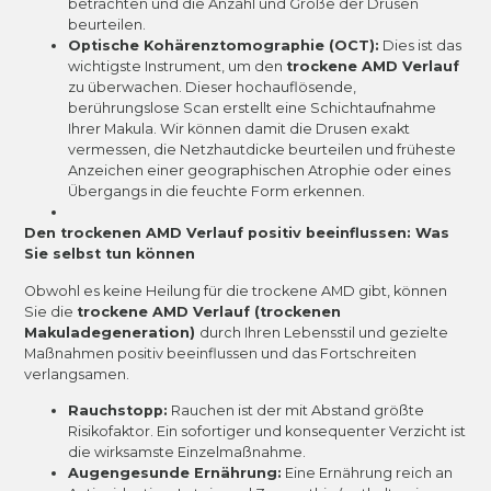
betrachten und die Anzahl und Größe der Drusen
beurteilen.
Optische Kohärenztomographie (OCT):
Dies ist das
wichtigste Instrument, um den
trockene AMD Verlauf
zu überwachen. Dieser hochauflösende,
berührungslose Scan erstellt eine Schichtaufnahme
Ihrer Makula. Wir können damit die Drusen exakt
vermessen, die Netzhautdicke beurteilen und früheste
Anzeichen einer geographischen Atrophie oder eines
Übergangs in die feuchte Form erkennen.
Den trockenen AMD Verlauf positiv beeinflussen: Was
Sie selbst tun können
Obwohl es keine Heilung für die trockene AMD gibt, können
Sie die
trockene AMD Verlauf (trockenen
Makuladegeneration)
durch Ihren Lebensstil und gezielte
Maßnahmen positiv beeinflussen und das Fortschreiten
verlangsamen.
Rauchstopp:
Rauchen ist der mit Abstand größte
Risikofaktor. Ein sofortiger und konsequenter Verzicht ist
die wirksamste Einzelmaßnahme.
Augengesunde Ernährung:
Eine Ernährung reich an