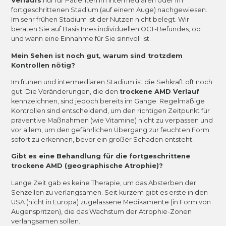
Verlaufs
nur für Patienten im intermediären oder im
fortgeschrittenen Stadium (auf einem Auge) nachgewiesen.
Im sehr frühen Stadium ist der Nutzen nicht belegt. Wir
beraten Sie auf Basis Ihres individuellen OCT-Befundes, ob
und wann eine Einnahme für Sie sinnvoll ist.
Mein Sehen ist noch gut, warum sind trotzdem
Kontrollen nötig?
Im frühen und intermediären Stadium ist die Sehkraft oft noch
gut. Die Veränderungen, die den
trockene AMD Verlauf
kennzeichnen, sind jedoch bereits im Gange. Regelmäßige
Kontrollen sind entscheidend, um den richtigen Zeitpunkt für
präventive Maßnahmen (wie Vitamine) nicht zu verpassen und
vor allem, um den gefährlichen Übergang zur feuchten Form
sofort zu erkennen, bevor ein großer Schaden entsteht.
Gibt es eine Behandlung für die fortgeschrittene
trockene AMD (geographische Atrophie)?
Lange Zeit gab es keine Therapie, um das Absterben der
Sehzellen zu verlangsamen. Seit kurzem gibt es erste in den
USA (nicht in Europa) zugelassene Medikamente (in Form von
Augenspritzen), die das Wachstum der Atrophie-Zonen
verlangsamen sollen.